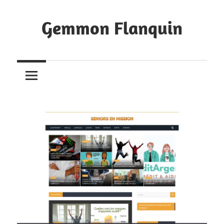
Skip
to
Gemmon Flanquin
content
Bookmarks