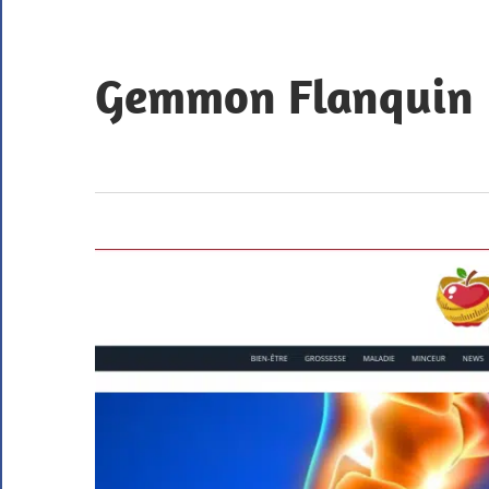
Skip
to
content
Gemmon Flanquin
Bookmarks