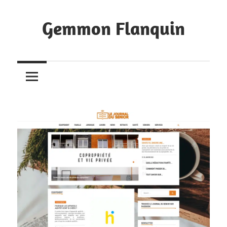
Skip
to
Gemmon Flanquin
content
Bookmarks