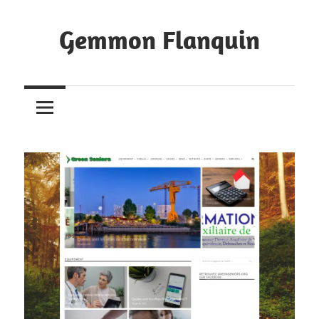
Skip
to
Gemmon Flanquin
content
Bookmarks