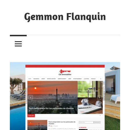
Skip
to
Gemmon Flanquin
content
Bookmarks