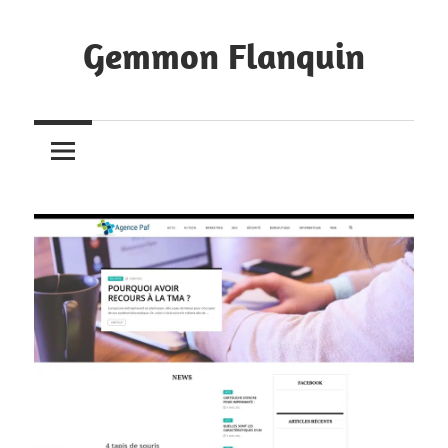
Skip
to
Gemmon Flanquin
content
Bookmarks