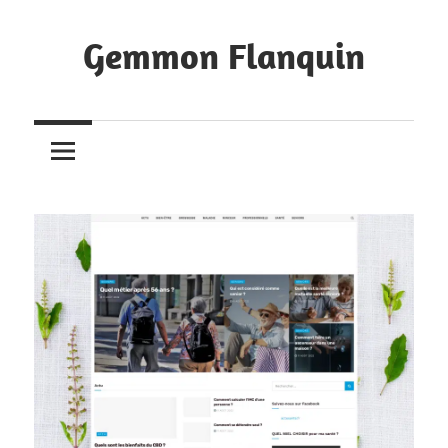
Skip
to
Gemmon Flanquin
content
Bookmarks